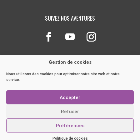
SUIVEZ NOS AVENTURES
Gestion de cookies
Nous utilisons des cookies pour optimiser notre site web et notre
service.
NOTRE BLOG
Accepter
POLITIQUE DE COOKIES
CRÉATION ORIGINALE
MOOXY.CO
/
OPTIMISATION
Refuser
PRUSSIK
Préférences
Politique de cookies