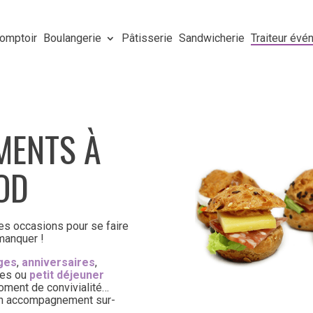
omptoir
Boulangerie
Pâtisserie
Sandwicherie
Traiteur év
MENTS À
OD
les occasions pour se faire
 manquer !
ages
,
anniversaires
,
rées ou
petit déjeuner
oment de convivialité…
n accompagnement sur-