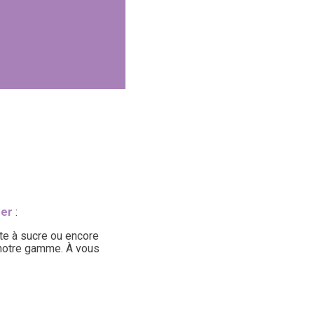
ser
:
te à sucre ou encore
e notre gamme. À vous