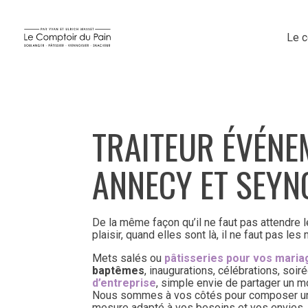
Le c
TRAITEUR ÉVÉNE
ANNECY ET SEYN
De la même façon qu’il ne faut pas attendre 
plaisir, quand elles sont là, il ne faut pas les
Mets salés ou
pâtisseries pour vos mari
baptêmes
, inaugurations, célébrations, soi
d’entreprise
, simple envie de partager un m
Nous sommes à vos côtés pour composer u
mesure adapté à vos besoins et vos envies.