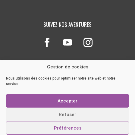
SUIVEZ NOS AVENTURES
Gestion de cookies
Nous utilisons des cookies pour optimiser notre site web et notre
service.
NOTRE BLOG
Accepter
POLITIQUE DE COOKIES
CRÉATION ORIGINALE
MOOXY.CO
/
OPTIMISATION
Refuser
PRUSSIK
Préférences