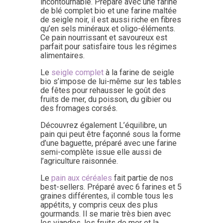
incontournable. Préparé avec une farine
de blé complet bio et une farine maltée
de seigle noir, il est aussi riche en fibres
qu’en sels minéraux et oligo-éléments.
Ce pain nourrissant et savoureux est
parfait pour satisfaire tous les régimes
alimentaires.
Le
seigle complet
à la farine de seigle
bio s’impose de lui-même sur les tables
de fêtes pour rehausser le goût des
fruits de mer, du poisson, du gibier ou
des fromages corsés.
Découvrez également L’équilibre, un
pain qui peut être façonné sous la forme
d’une baguette, préparé avec une farine
semi-complète issue elle aussi de
l’agriculture raisonnée.
Le
pain aux céréales
fait partie de nos
best-sellers. Préparé avec 6 farines et 5
graines différentes, il comble tous les
appétits, y compris ceux des plus
gourmands. Il se marie très bien avec
les viandes, les fruits de mer et la