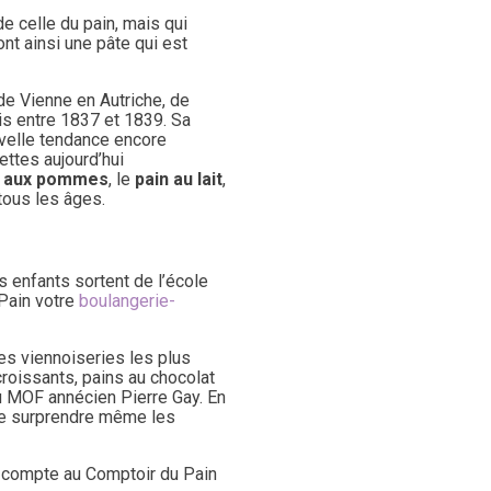
e celle du pain, mais qui
ont ainsi une pâte qui est
 de Vienne en Autriche, de
aris entre 1837 et 1839. Sa
velle tendance encore
ettes aujourd’hui
 aux pommes
, le
pain au lait
,
tous les âges.
 enfants sortent de l’école
 Pain votre
boulangerie-
es viennoiseries les plus
croissants, pains au chocolat
u MOF annécien Pierre Gay. En
 de surprendre même les
e compte au Comptoir du Pain