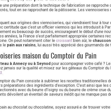
 une préparation dont la technique de fabrication se rapproche d
crés, tout en se rapprochant de la pâtisserie. Les viennoiseries 
quant aux origines des viennoiseries, qui viendraient tour à tour
ec certitude que c’est un officier viennois qui les introduisit à P
dement eu beaucoup de succès, encourageant le début d’une nou
l des années, la France s’est parfaitement appropriée certaines rec
oine. On peut notamment citer le
croissant
bien sûr, le
chausson
e le
pain aux raisins
, lui aussi très apprécié des gourmands de 
noiseries maison du Comptoir du Pain
teau à Annecy ou à Seynod
pour accompagner votre café ? Les
z jamais sur la qualité et misez sur les gâteaux du Comptoir du
d.
ptoir du Pain consiste à sublimer les recettes traditionnelles d
rs préparations des ingrédients d’exception. C’est ainsi que les 
nfectionnés avec du beurre d’Isigny ou du beurre de crème crue d
nts dévoilent un éventail de saveurs inédit qui ne manque pas
pain au chocolat ou chocolatine, soyez assuré.e de trouver votr