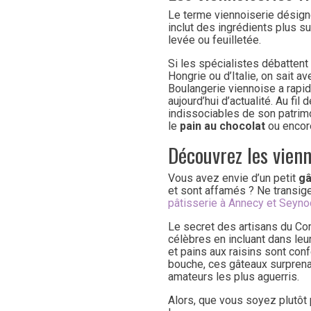
Le terme viennoiserie désigne
inclut des ingrédients plus su
levée ou feuilletée.
Si les spécialistes débattent 
Hongrie ou d’Italie, on sait av
Boulangerie viennoise a rapi
aujourd’hui d’actualité. Au fi
indissociables de son patrim
le
pain au chocolat
ou encor
Découvrez les vien
Vous avez envie d’un petit
gâ
et sont affamés ? Ne transige
pâtisserie à Annecy et Seyno
Le secret des artisans du Com
célèbres en incluant dans leu
et pains aux raisins sont co
bouche, ces gâteaux surprena
amateurs les plus aguerris.
Alors, que vous soyez plutôt 