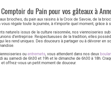
e Comptoir du Pain pour vos gâteaux à Ann
aux brioches, du pain aux raisins à la Croix de Savoie, de la brio
 vous régale toute la journée, à n’importe quel moment, grâce à
s naturels issus de la culture raisonnée, nos viennoiseries subl
éunions d’entreprise. Respectueuses de la tradition, elles possèd
, qui les rend uniques. Des douceurs à partager ou à dévorer en 
mandise.
viennoiseries ou
entremets
, vous attendent dans nos deux
boula
 au samedi de 6h30 et 19h et le dimanche de 6h30 à 18h. Craqu
 et offrez-vous un petit moment de douceur.