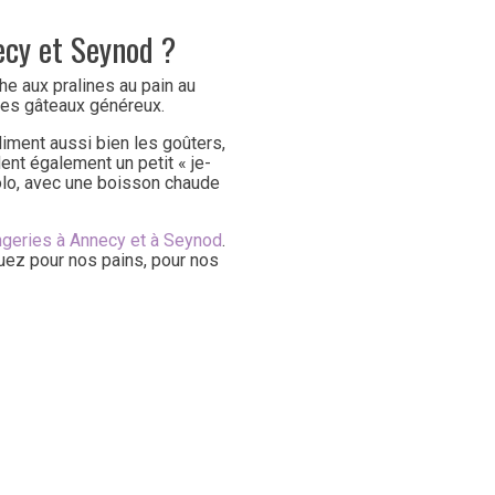
ecy et Seynod ?
che aux pralines au pain au
 ses gâteaux généreux.
iment aussi bien les goûters,
ent également un petit « je-
solo, avec une boisson chaude
ngeries à Annecy et à Seynod
.
ez pour nos pains, pour nos