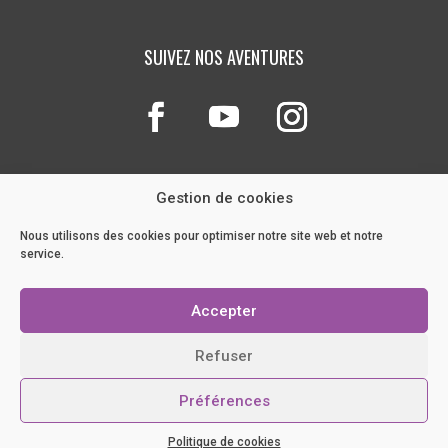
SUIVEZ NOS AVENTURES
Gestion de cookies
Nous utilisons des cookies pour optimiser notre site web et notre
service.
NOTRE BLOG
Accepter
POLITIQUE DE COOKIES
CRÉATION ORIGINALE
MOOXY.CO
/
OPTIMISATION
Refuser
PRUSSIK
Préférences
Politique de cookies