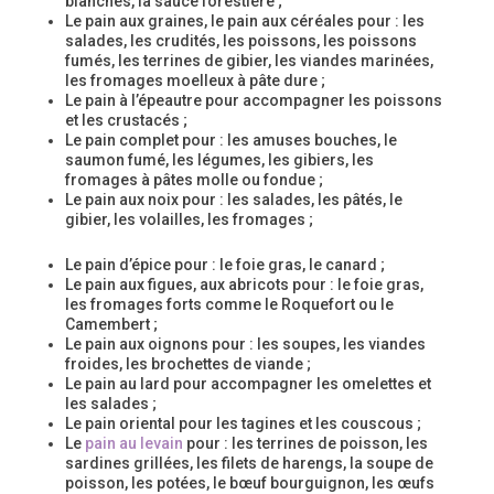
blanches, la sauce forestière ;
Le pain aux graines, le pain aux céréales pour : les
salades, les crudités, les poissons, les poissons
fumés, les terrines de gibier, les viandes marinées,
les fromages moelleux à pâte dure ;
Le pain à l’épeautre pour accompagner les poissons
et les crustacés ;
Le pain complet pour : les amuses bouches, le
saumon fumé, les légumes, les gibiers, les
fromages à pâtes molle ou fondue ;
Le pain aux noix pour : les salades, les pâtés, le
gibier, les volailles, les fromages ;
Le pain d’épice pour : le foie gras, le canard ;
Le pain aux figues, aux abricots pour : le foie gras,
les fromages forts comme le Roquefort ou le
Camembert ;
Le pain aux oignons pour : les soupes, les viandes
froides, les brochettes de viande ;
Le pain au lard pour accompagner les omelettes et
les salades ;
Le pain oriental pour les tagines et les couscous ;
Le
pain au levain
pour : les terrines de poisson, les
sardines grillées, les filets de harengs, la soupe de
poisson, les potées, le bœuf bourguignon, les œufs