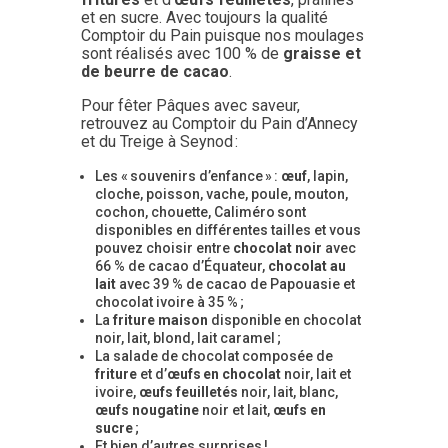
et en sucre. Avec toujours la qualité
Comptoir du Pain puisque nos moulages
sont réalisés avec 100 % de
graisse et
de beurre de cacao
.
Pour fêter Pâques avec saveur,
retrouvez au Comptoir du Pain d’Annecy
et du Treige à Seynod :
Les « souvenirs d’enfance » :
œuf
, lapin,
cloche, poisson, vache, poule, mouton,
cochon, chouette, Caliméro sont
disponibles en différentes tailles et vous
pouvez choisir entre
chocolat noir
avec
66 % de cacao d’Équateur,
chocolat au
lait
avec 39 % de cacao de Papouasie et
chocolat ivoire à 35 % ;
La
friture maison
disponible en chocolat
noir, lait, blond, lait caramel ;
La salade de chocolat composée de
friture
et d’
œufs
en chocolat
noir, lait et
ivoire,
œufs feuilletés
noir, lait, blanc,
œufs nougatine
noir et lait,
œufs en
sucre
;
Et bien d’autres surprises !